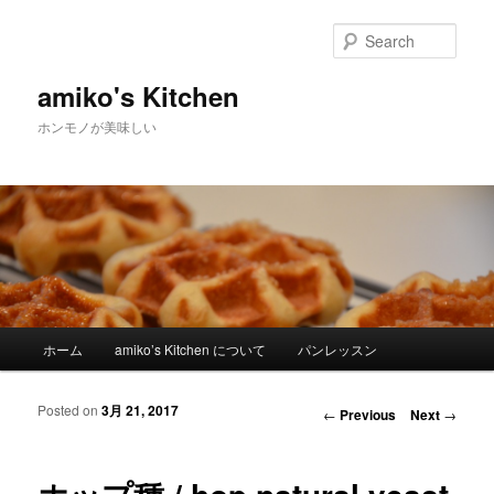
Sear
amiko's Kitchen
ホンモノが美味しい
Main menu
ホーム
amiko’s Kitchen について
パンレッスン
Skip to primary content
Skip to secondary content
Posted on
3月 21, 2017
Post navigation
←
Previous
Next
→