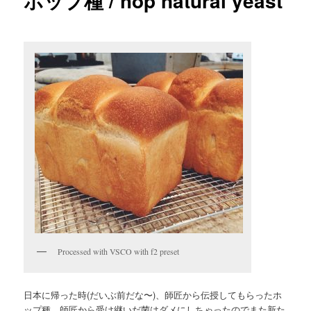
ホップ種 / hop natural yeast
Processed with VSCO with f2 preset
日本に帰った時(だいぶ前だな〜)、師匠から伝授してもらったホ
ップ種、師匠から受け継いだ菌はダメにしちゃったのでまた新た