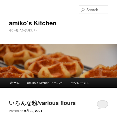
Sear
amiko's Kitchen
ホンモノが美味しい
Main menu
ホーム
amiko’s Kitchen について
パンレッスン
Skip to primary content
Skip to secondary content
いろんな粉/various flours
Posted on
9月 30, 2021