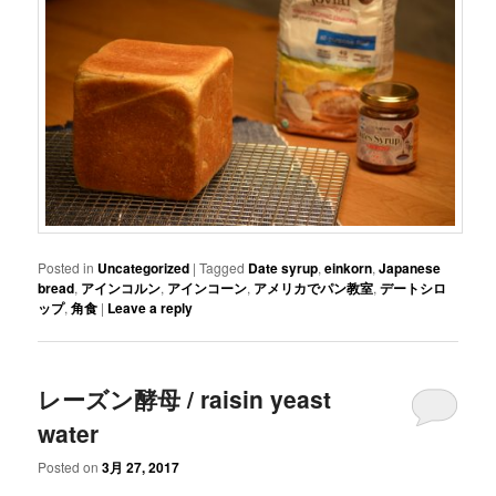
Posted in
Uncategorized
|
Tagged
Date syrup
,
einkorn
,
Japanese
bread
,
アインコルン
,
アインコーン
,
アメリカでパン教室
,
デートシロ
ップ
,
角食
|
Leave a reply
レーズン酵母 / raisin yeast
water
Posted on
3月 27, 2017