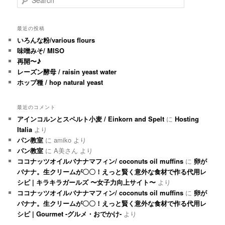
最近の投稿
いろんな粉/various flours
味噌みそ/ MISO
再開〜♪
レーズン酵母 / raisin yeast water
ホップ種 / hop natural yeast
最近のコメント
アインコルンとスペルト小麦 / Einkorn and Spelt
に
Hosting
Italia
より
パン教室
に
amiko
より
パン教室
に
A美さん
より
ココナッツオイルバナナマフィン/ coconuts oil muffins
に
卵が
バナナ。生クリームが〇〇！えっと賢く意外な食材で作る代用レ
シピ | キラキラガールズ 〜女子力向上サイト〜
より
ココナッツオイルバナナマフィン/ coconuts oil muffins
に
卵が
バナナ。生クリームが〇〇！えっと賢く意外な食材で作る代用レ
シピ | Gourmet -グルメ・おでかけ-
より