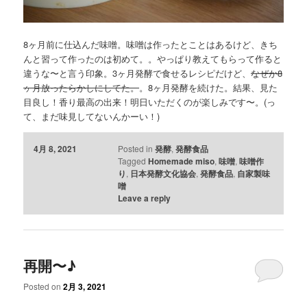
8ヶ月前に仕込んだ味噌。味噌は作ったとことはあるけど、きち
んと習って作ったのは初めて。。やっぱり教えてもらって作ると
違うな〜と言う印象。3ヶ月発酵で食せるレシピだけど、
なぜか8
ヶ月放ったらかしにしてた。
。8ヶ月発酵を続けた。結果、見た
目良し！香り最高の出来！明日いただくのが楽しみです〜。(っ
て、まだ味見してないんかーい！)
4月 8, 2021
Posted in
発酵
,
発酵食品
Tagged
Homemade miso
,
味噌
,
味噌作
り
,
日本発酵文化協会
,
発酵食品
,
自家製味
噌
Leave a reply
再開〜♪
Posted on
2月 3, 2021