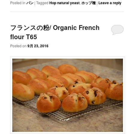
Posted in
パン
|
Tagged
Hop natural yeast
,
ホップ種
|
Leave a reply
フランスの粉/ Organic French
flour T65
Posted on
9月 23, 2016