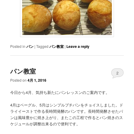
Posted in
パン
|
Tagged
パン教室
|
Leave a reply
パン教室
2
Posted on
4月 1, 2016
今日から4月、気持ち新たにパンレッスンのご案内です。
4月はベーグル、5月はシンプルプチパンをチョイスしました。ド
ライイーストで作る長時間発酵のパンです。長時間発酵させたパ
ンは風味豊かに焼き上がり、またこの工程で作るとパン焼きのス
ケジュールが調整出来るので便利です。