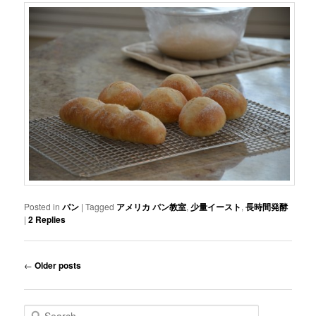
Posted in
パン
|
Tagged
アメリカ パン教室
,
少量イースト
,
長時間発酵
|
2
Replies
Post navigation
←
Older posts
Search