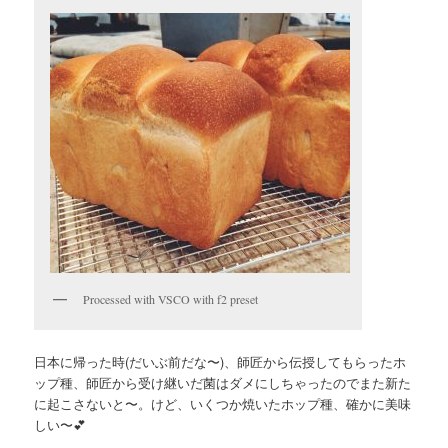
Processed with VSCO with f2 preset
日本に帰った時(だいぶ前だな〜)、師匠から伝授してもらったホ
ップ種、師匠から受け継いだ菌はダメにしちゃったのでまた新た
に起こさないと〜。けど、いくつか焼いたホップ種、確かに美味
しい〜💕