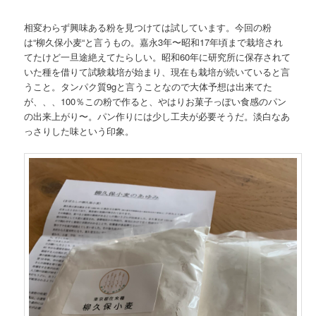
相変わらず興味ある粉を見つけては試しています。今回の粉
は“柳久保小麦“と言うもの。嘉永3年〜昭和17年頃まで栽培され
てたけど一旦途絶えてたらしい。昭和60年に研究所に保存されて
いた種を借りて試験栽培が始まり、現在も栽培が続いていると言
うこと。タンパク質9gと言うことなので大体予想は出来てた
が、、、100％この粉で作ると、やはりお菓子っぽい食感のパン
の出来上がり〜。パン作りには少し工夫が必要そうだ。淡白なあ
っさりした味という印象。