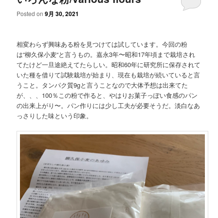
Posted on
9月 30, 2021
相変わらず興味ある粉を見つけては試しています。今回の粉
は“柳久保小麦“と言うもの。嘉永3年〜昭和17年頃まで栽培され
てたけど一旦途絶えてたらしい。昭和60年に研究所に保存されて
いた種を借りて試験栽培が始まり、現在も栽培が続いていると言
うこと。タンパク質9gと言うことなので大体予想は出来てた
が、、、100％この粉で作ると、やはりお菓子っぽい食感のパン
の出来上がり〜。パン作りには少し工夫が必要そうだ。淡白なあ
っさりした味という印象。