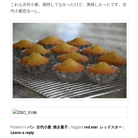
これも古代小麦。期待してなかったけど、美味しかったです。古
代小麦恐るべし。
Posted in
パン
,
古代小麦
,
焼き菓子
|
Tagged
red star
,
レッドスター
|
Leave a reply