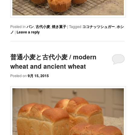
Posted in
パン
,
古代小麦
,
焼き菓子
|
Tagged
ココナッツシュガー
,
ホシ
ノ
|
Leave a reply
普通小麦と古代小麦 / modern
wheat and ancient wheat
Posted on
9月 15, 2015