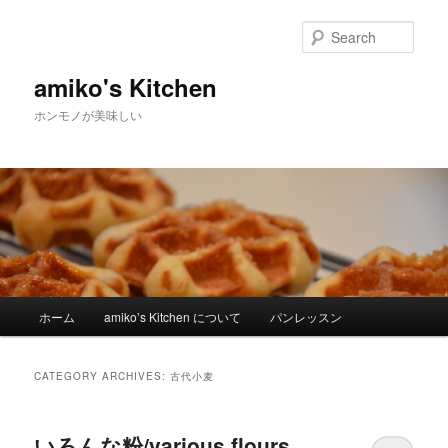
Sear
amiko's Kitchen
ホンモノが美味しい
Main menu
ホーム
amiko’s Kitchen について
パンレッスン
Skip to primary content
Skip to secondary content
CATEGORY ARCHIVES:
古代小麦
いろんな粉/various flours