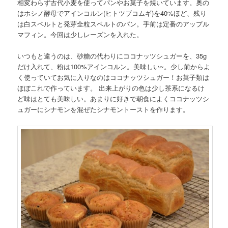
相変わらず古代小麦を使ってパンやお菓子を焼いています。奥の
はホシノ酵母でアインコルン(ヒトツブコムギ)を40%ほど、残り
は白スペルトと発芽全粒スペルトのパン。手前は定番のアップル
マフィン。今回は少しレーズンを入れた。
いつもと違うのは、砂糖の代わりにココナッツシュガーを、35g
だけ入れて、粉は100%アインコルン。美味しい~。少し前からよ
く使っていてお気に入りなのはココナッツシュガー！お菓子類は
ほぼこれで作っています。 出来上がりの色は少し茶系になるけ
ど味はとても美味しい。あまりに好きで朝食によくココナッツシ
ュガーにシナモンを混ぜたシナモントーストを作ります。