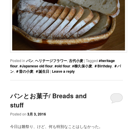
Posted in
パン
,
ヘリテージフラワー
,
古代小麦
|
Tagged
#heritage
flour
,
#Japanese old flour
,
#old flour
,
#柳久保小麦
,
＃Birthday
,
＃パ
ン
,
＃昔の小麦
,
＃誕生日
|
Leave a reply
パンとお菓子/ Breads and
stuff
Posted on
3月 3, 2016
今日は雛祭り、けど、何も特別なことはしなかった。