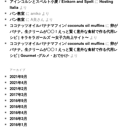
アインコルンとスペルト小麦 / Einkorn and Spelt
に
Hosting
Italia
より
パン教室
に
amiko
より
パン教室
に
A美さん
より
ココナッツオイルバナナマフィン/ coconuts oil muffins
に
卵が
バナナ。生クリームが〇〇！えっと賢く意外な食材で作る代用レ
シピ | キラキラガールズ 〜女子力向上サイト〜
より
ココナッツオイルバナナマフィン/ coconuts oil muffins
に
卵が
バナナ。生クリームが〇〇！えっと賢く意外な食材で作る代用レ
シピ | Gourmet -グルメ・おでかけ-
より
アーカイブ
2021年9月
2021年4月
2021年2月
2017年3月
2016年9月
2016年5月
2016年4月
2016年3月
2016年1月