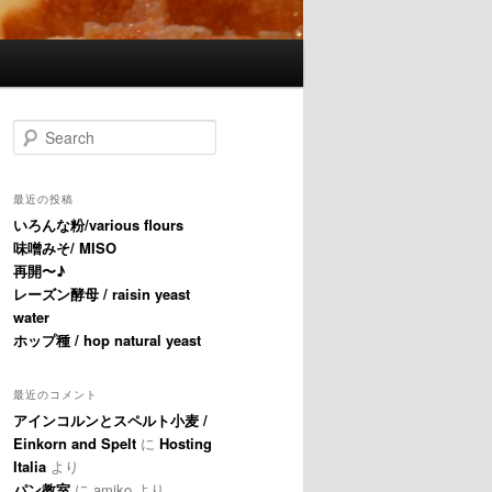
Search
最近の投稿
いろんな粉/various flours
味噌みそ/ MISO
再開〜♪
レーズン酵母 / raisin yeast
water
ホップ種 / hop natural yeast
最近のコメント
アインコルンとスペルト小麦 /
Einkorn and Spelt
に
Hosting
Italia
より
パン教室
に
amiko
より