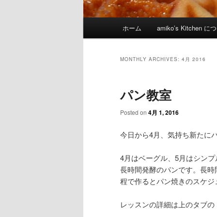
Main menu
ホーム
amiko’s Kitchen 
Skip to primary content
Skip to secondary content
MONTHLY ARCHIVES:
4月 2016
パン教室
Posted on
4月 1, 2016
今日から4月、気持ち新たに
4月はベーグル、5月はシン
長時間発酵のパンです。長時
程で作るとパン焼きのスケジ
レッスンの詳細は上のタブの