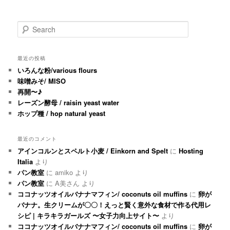
Search
最近の投稿
いろんな粉/various flours
味噌みそ/ MISO
再開〜♪
レーズン酵母 / raisin yeast water
ホップ種 / hop natural yeast
最近のコメント
アインコルンとスペルト小麦 / Einkorn and Spelt
に
Hosting
Italia
より
パン教室
に
amiko
より
パン教室
に
A美さん
より
ココナッツオイルバナナマフィン/ coconuts oil muffins
に
卵が
バナナ。生クリームが〇〇！えっと賢く意外な食材で作る代用レ
シピ | キラキラガールズ 〜女子力向上サイト〜
より
ココナッツオイルバナナマフィン/ coconuts oil muffins
に
卵が