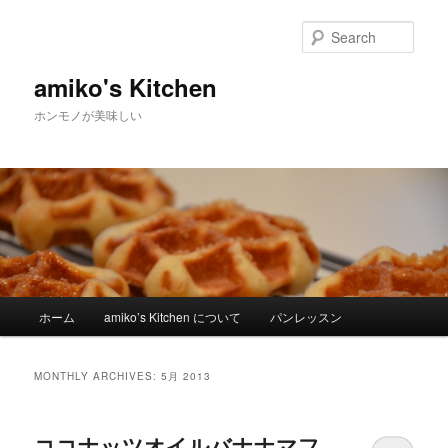
Sear
amiko's Kitchen
ホンモノが美味しい
Main menu
ホーム
amiko’s Kitchen について
パンレッスン
Skip to primary content
Skip to secondary content
MONTHLY ARCHIVES:
5月 2013
ココナッツオイルバナナマフ