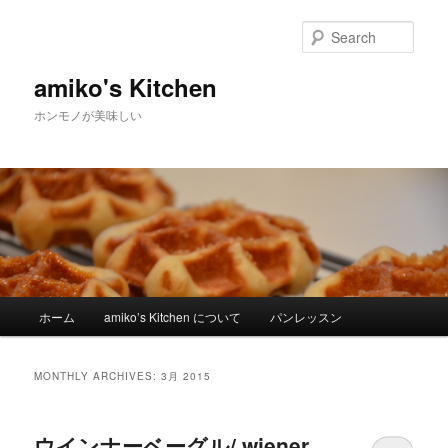
Sear
amiko's Kitchen
ホンモノが美味しい
Main menu
ホーム
amiko’s Kitchen について
パンレッスン
Skip to primary content
Skip to secondary content
MONTHLY ARCHIVES:
3月 2015
ウインナーベーグル/ wiener