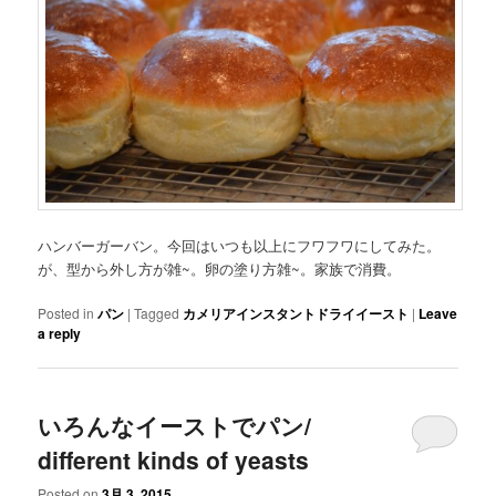
ハンバーガーバン。今回はいつも以上にフワフワにしてみた。
が、型から外し方が雑~。卵の塗り方雑~。家族で消費。
Posted in
パン
|
Tagged
カメリアインスタントドライイースト
|
Leave
a reply
いろんなイーストでパン/
different kinds of yeasts
Posted on
3月 3, 2015