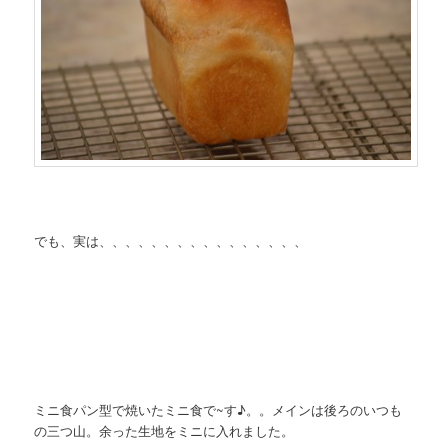
でも、実は、、、、、、、、、、、、、、、、
ミニ食パン型で焼いたミニ食で~す♪。。メインは後ろのいつも
の三つ山。余った生地をミニに入れました。