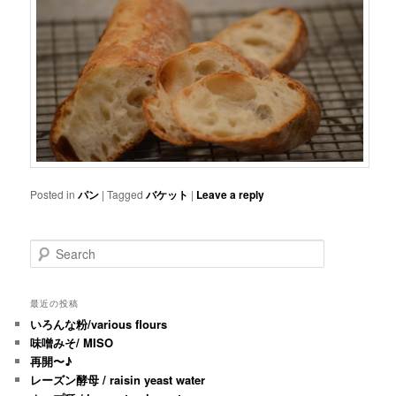
Posted in
パン
|
Tagged
バケット
|
Leave a reply
Search
最近の投稿
いろんな粉/various flours
味噌みそ/ MISO
再開〜♪
レーズン酵母 / raisin yeast water