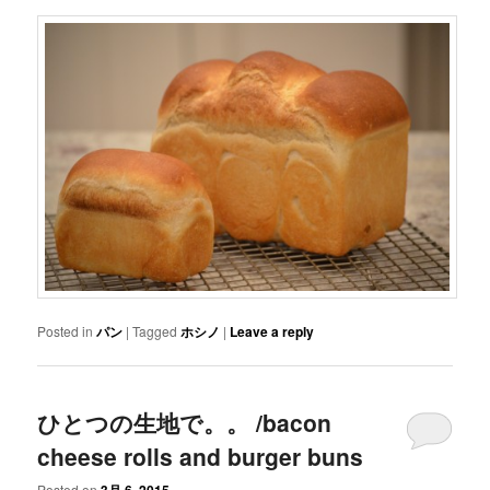
Posted in
パン
|
Tagged
ホシノ
|
Leave a reply
ひとつの生地で。。 /bacon
cheese rolls and burger buns
Posted on