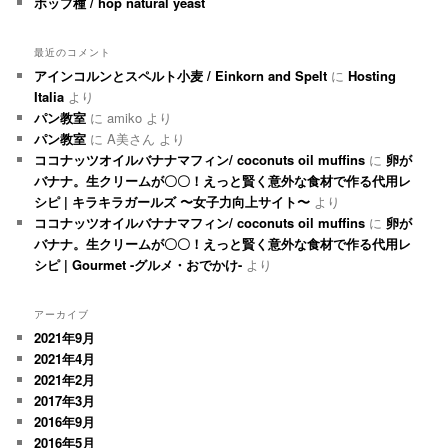
ホップ種 / hop natural yeast
最近のコメント
アインコルンとスペルト小麦 / Einkorn and Spelt
に
Hosting
Italia
より
パン教室
に
amiko
より
パン教室
に
A美さん
より
ココナッツオイルバナナマフィン/ coconuts oil muffins
に
卵が
バナナ。生クリームが〇〇！えっと賢く意外な食材で作る代用レ
シピ | キラキラガールズ 〜女子力向上サイト〜
より
ココナッツオイルバナナマフィン/ coconuts oil muffins
に
卵が
バナナ。生クリームが〇〇！えっと賢く意外な食材で作る代用レ
シピ | Gourmet -グルメ・おでかけ-
より
アーカイブ
2021年9月
2021年4月
2021年2月
2017年3月
2016年9月
2016年5月