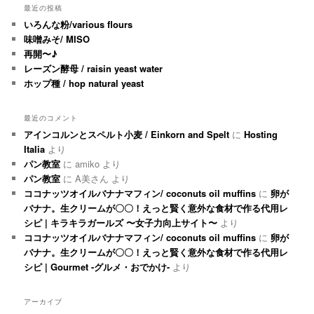
最近の投稿
いろんな粉/various flours
味噌みそ/ MISO
再開〜♪
レーズン酵母 / raisin yeast water
ホップ種 / hop natural yeast
最近のコメント
アインコルンとスペルト小麦 / Einkorn and Spelt
に
Hosting
Italia
より
パン教室
に
amiko
より
パン教室
に
A美さん
より
ココナッツオイルバナナマフィン/ coconuts oil muffins
に
卵が
バナナ。生クリームが〇〇！えっと賢く意外な食材で作る代用レ
シピ | キラキラガールズ 〜女子力向上サイト〜
より
ココナッツオイルバナナマフィン/ coconuts oil muffins
に
卵が
バナナ。生クリームが〇〇！えっと賢く意外な食材で作る代用レ
シピ | Gourmet -グルメ・おでかけ-
より
アーカイブ