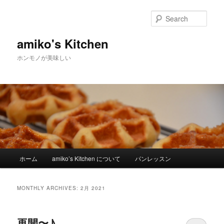
Sear
amiko's Kitchen
ホンモノが美味しい
Main menu
ホーム
amiko’s Kitchen について
パンレッスン
Skip to primary content
Skip to secondary content
MONTHLY ARCHIVES:
2月 2021
再開〜♪