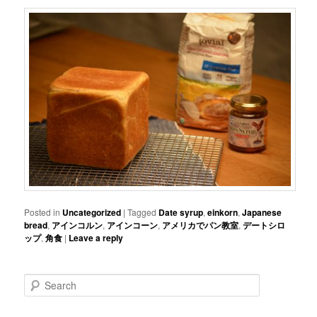
Posted in
Uncategorized
|
Tagged
Date syrup
,
einkorn
,
Japanese
bread
,
アインコルン
,
アインコーン
,
アメリカでパン教室
,
デートシロ
ップ
,
角食
|
Leave a reply
Search