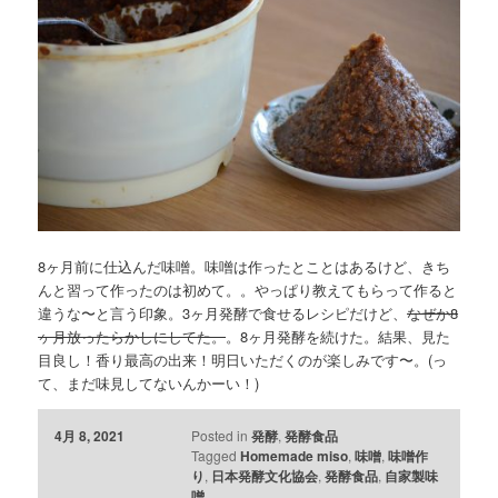
8ヶ月前に仕込んだ味噌。味噌は作ったとことはあるけど、きち
んと習って作ったのは初めて。。やっぱり教えてもらって作ると
違うな〜と言う印象。3ヶ月発酵で食せるレシピだけど、
なぜか8
ヶ月放ったらかしにしてた。
。8ヶ月発酵を続けた。結果、見た
目良し！香り最高の出来！明日いただくのが楽しみです〜。(っ
て、まだ味見してないんかーい！)
4月 8, 2021
Posted in
発酵
,
発酵食品
Tagged
Homemade miso
,
味噌
,
味噌作
り
,
日本発酵文化協会
,
発酵食品
,
自家製味
噌