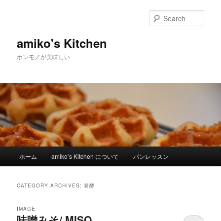
Sear
amiko's Kitchen
ホンモノが美味しい
Main menu
ホーム
amiko’s Kitchen について
パンレッスン
Skip to primary content
Skip to secondary content
CATEGORY ARCHIVES:
発酵
IMAGE
味噌みそ/ MISO