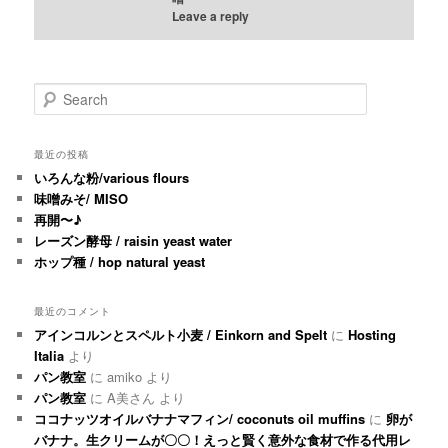
Leave a reply
Search
最近の投稿
いろんな粉/various flours
味噌みそ/ MISO
再開〜♪
レーズン酵母 / raisin yeast water
ホップ種 / hop natural yeast
最近のコメント
アインコルンとスペルト小麦 / Einkorn and Spelt
に
Hosting
Italia
より
パン教室
に
amiko
より
パン教室
に
A美さん
より
ココナッツオイルバナナマフィン/ coconuts oil muffins
に
卵が
バナナ。生クリームが〇〇！えっと賢く意外な食材で作る代用レ