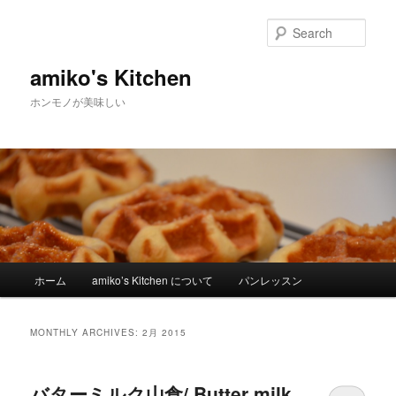
Sear
amiko's Kitchen
ホンモノが美味しい
Main menu
ホーム
amiko’s Kitchen について
パンレッスン
Skip to primary content
Skip to secondary content
MONTHLY ARCHIVES:
2月 2015
バターミルク山食/ Butter milk