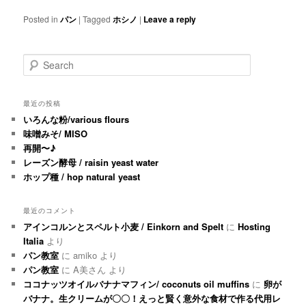
Posted in
パン
|
Tagged
ホシノ
|
Leave a reply
Search
最近の投稿
いろんな粉/various flours
味噌みそ/ MISO
再開〜♪
レーズン酵母 / raisin yeast water
ホップ種 / hop natural yeast
最近のコメント
アインコルンとスペルト小麦 / Einkorn and Spelt
に
Hosting
Italia
より
パン教室
に
amiko
より
パン教室
に
A美さん
より
ココナッツオイルバナナマフィン/ coconuts oil muffins
に
卵が
バナナ。生クリームが〇〇！えっと賢く意外な食材で作る代用レ