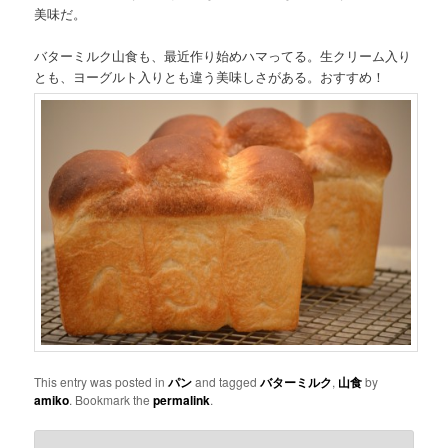
美味だ。
バターミルク山食も、最近作り始めハマってる。生クリーム入り
とも、ヨーグルト入りとも違う美味しさがある。おすすめ！
This entry was posted in
パン
and tagged
バターミルク
,
山食
by
amiko
. Bookmark the
permalink
.