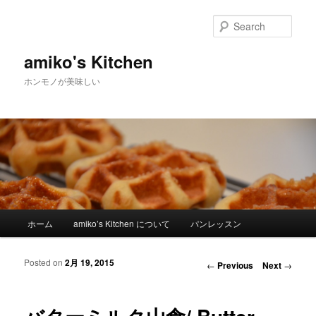
Sear
amiko's Kitchen
ホンモノが美味しい
Main menu
ホーム
amiko’s Kitchen について
パンレッスン
Skip to primary content
Skip to secondary content
Posted on
2月 19, 2015
Post navigation
←
Previous
Next
→