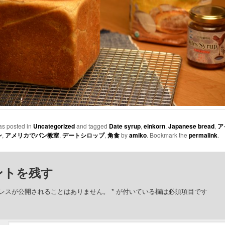
as posted in
Uncategorized
and tagged
Date syrup
,
einkorn
,
Japanese bread
,
ア
ン
,
アメリカでパン教室
,
デートシロップ
,
角食
by
amiko
. Bookmark the
permalink
.
ントを残す
レスが公開されることはありません。
*
が付いている欄は必須項目です