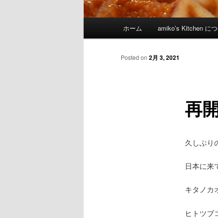
Main menu
ホーム
amiko’s Kitchen 
Skip to primary content
Skip to secondary content
Posted on
2月 3, 2021
再開
久しぶりの
日本に来
キタノカ
ヒトツブ