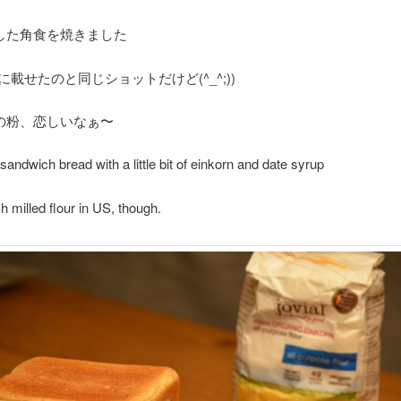
した角食を焼きました
に載せたのと同じショットだけど(^_^;))
の粉、恋しいなぁ〜
andwich bread with a little bit of einkorn and date syrup
sh milled flour in US, though.