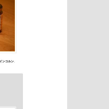
インコルン
,