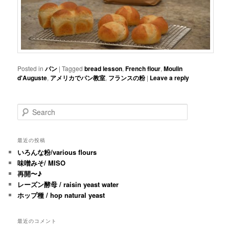
Posted in
パン
|
Tagged
bread lesson
,
French flour
,
Moulin
d'Auguste
,
アメリカでパン教室
,
フランスの粉
|
Leave a reply
Search
最近の投稿
いろんな粉/various flours
味噌みそ/ MISO
再開〜♪
レーズン酵母 / raisin yeast water
ホップ種 / hop natural yeast
最近のコメント