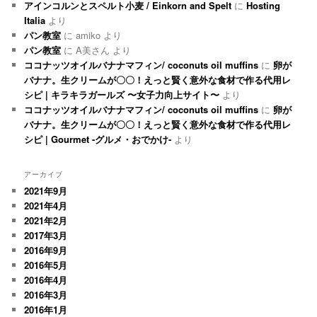
アインコルンとスペルト小麦 / Einkorn and Spelt
に
Hosting
Italia
より
パン教室
に
amiko
より
パン教室
に
A美さん
より
ココナッツオイルバナナマフィン/ coconuts oil muffins
に
卵が
バナナ。生クリームが〇〇！えっと賢く意外な食材で作る代用レ
シピ | キラキラガールズ 〜女子力向上サイト〜
より
ココナッツオイルバナナマフィン/ coconuts oil muffins
に
卵が
バナナ。生クリームが〇〇！えっと賢く意外な食材で作る代用レ
シピ | Gourmet -グルメ・おでかけ-
より
アーカイブ
2021年9月
2021年4月
2021年2月
2017年3月
2016年9月
2016年5月
2016年4月
2016年3月
2016年1月