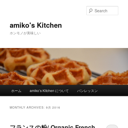
Sear
amiko's Kitchen
ホンモノが美味しい
Main menu
ホーム
amiko’s Kitchen について
パンレッスン
Skip to primary content
Skip to secondary content
MONTHLY ARCHIVES:
9月 2016
フランスの粉/ Organic French