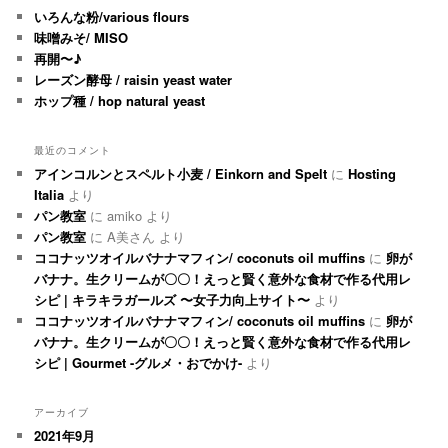
いろんな粉/various flours
味噌みそ/ MISO
再開〜♪
レーズン酵母 / raisin yeast water
ホップ種 / hop natural yeast
最近のコメント
アインコルンとスペルト小麦 / Einkorn and Spelt
に
Hosting
Italia
より
パン教室
に
amiko
より
パン教室
に
A美さん
より
ココナッツオイルバナナマフィン/ coconuts oil muffins
に
卵が
バナナ。生クリームが〇〇！えっと賢く意外な食材で作る代用レ
シピ | キラキラガールズ 〜女子力向上サイト〜
より
ココナッツオイルバナナマフィン/ coconuts oil muffins
に
卵が
バナナ。生クリームが〇〇！えっと賢く意外な食材で作る代用レ
シピ | Gourmet -グルメ・おでかけ-
より
アーカイブ
2021年9月