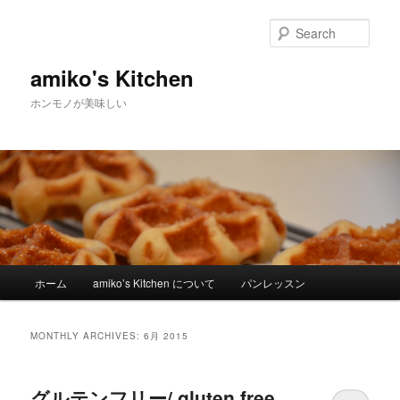
Sear
amiko's Kitchen
ホンモノが美味しい
Main menu
ホーム
amiko’s Kitchen について
パンレッスン
Skip to primary content
Skip to secondary content
MONTHLY ARCHIVES:
6月 2015
グルテンフリー/ gluten free