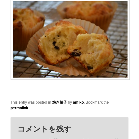
This entry was posted in
焼き菓子
by
amiko
. Bookmark the
permalink
.
コメントを残す