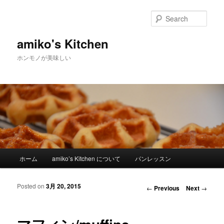
Sear
amiko's Kitchen
ホンモノが美味しい
Main menu
ホーム
amiko’s Kitchen について
パンレッスン
Skip to primary content
Skip to secondary content
Posted on
3月 20, 2015
Post navigation
←
Previous
Next
→