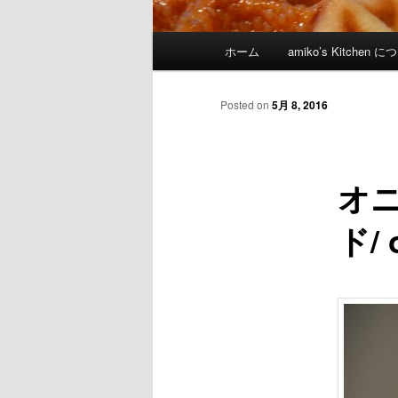
Main menu
ホーム
amiko’s Kitchen 
Skip to primary content
Skip to secondary content
Posted on
5月 8, 2016
オ
ド/ 