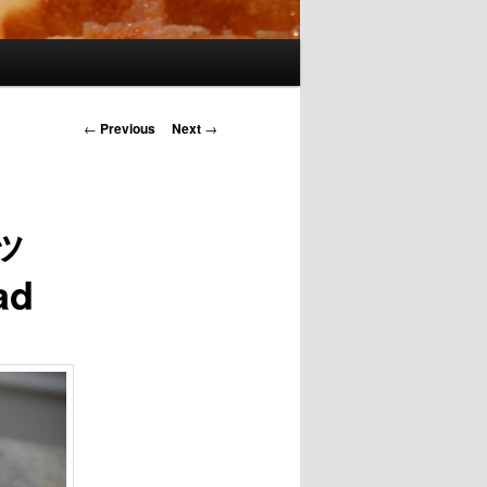
Post navigation
←
Previous
Next
→
ッ
ad