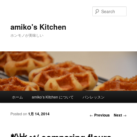
Sear
amiko's Kitchen
ホンモノが美味しい
Main menu
ホーム
amiko’s Kitchen について
パンレッスン
Skip to primary content
Skip to secondary content
Posted on
1月 14, 2014
Post navigation
←
Previous
Next
→