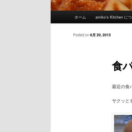
Main menu
ホーム
amiko’s Kitchen 
Skip to primary content
Skip to secondary content
Posted on
6月 20, 2013
食パン
最近の食
サクッと