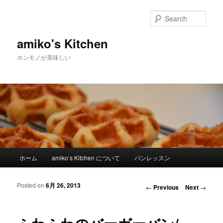
Sear
amiko's Kitchen
ホンモノが美味しい
Main menu
ホーム
amiko’s Kitchen について
パンレッスン
Skip to primary content
Skip to secondary content
Posted on
6月 26, 2013
Post navigation
←
Previous
Next
→