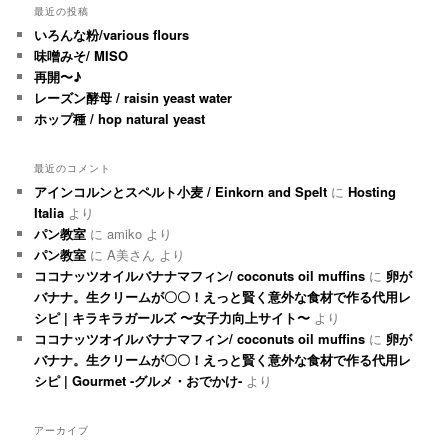
最近の投稿
いろんな粉/various flours
味噌みそ/ MISO
再開〜♪
レーズン酵母 / raisin yeast water
ホップ種 / hop natural yeast
最近のコメント
アインコルンとスペルト小麦 / Einkorn and Spelt
に
Hosting
Italia
より
パン教室
に
amiko
より
パン教室
に
A美さん
より
ココナッツオイルバナナマフィン/ coconuts oil muffins
に
卵が
バナナ。生クリームが〇〇！えっと賢く意外な食材で作る代用レ
シピ | キラキラガールズ 〜女子力向上サイト〜
より
ココナッツオイルバナナマフィン/ coconuts oil muffins
に
卵が
バナナ。生クリームが〇〇！えっと賢く意外な食材で作る代用レ
シピ | Gourmet -グルメ・おでかけ-
より
アーカイブ