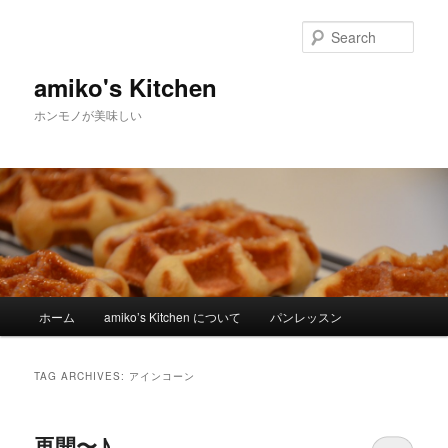
Sear
amiko's Kitchen
ホンモノが美味しい
Main menu
ホーム
amiko’s Kitchen について
パンレッスン
Skip to primary content
Skip to secondary content
TAG ARCHIVES:
アインコーン
再開〜♪