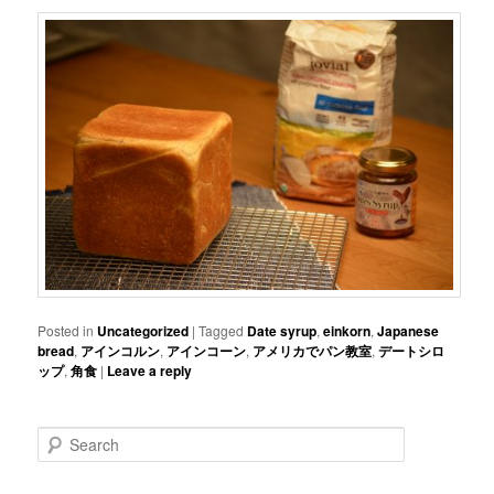
Posted in
Uncategorized
|
Tagged
Date syrup
,
einkorn
,
Japanese
bread
,
アインコルン
,
アインコーン
,
アメリカでパン教室
,
デートシロ
ップ
,
角食
|
Leave a reply
Search