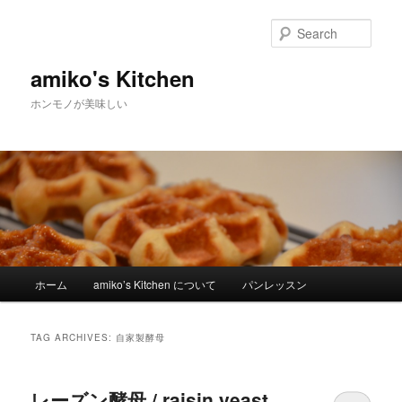
Sear
amiko's Kitchen
ホンモノが美味しい
Main menu
ホーム
amiko’s Kitchen について
パンレッスン
Skip to primary content
Skip to secondary content
TAG ARCHIVES:
自家製酵母
レーズン酵母 / raisin yeast