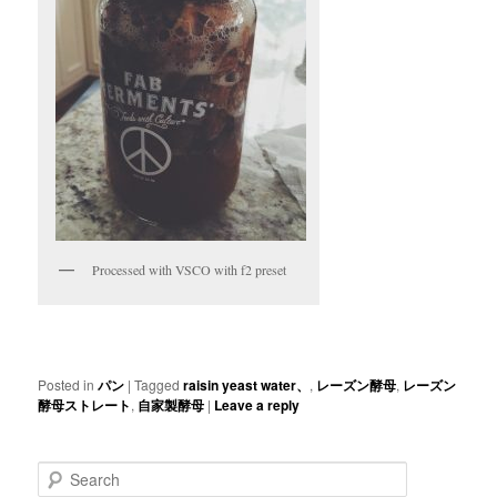
Processed with VSCO with f2 preset
Posted in
パン
|
Tagged
raisin yeast water、
,
レーズン酵母
,
レーズン
酵母ストレート
,
自家製酵母
|
Leave a reply
Search