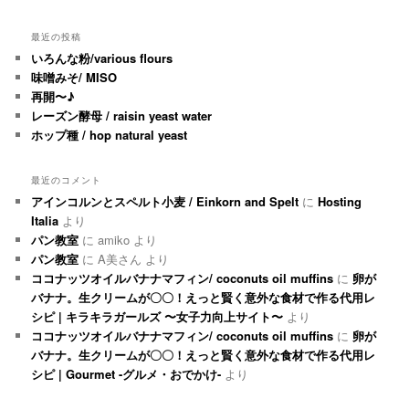
最近の投稿
いろんな粉/various flours
味噌みそ/ MISO
再開〜♪
レーズン酵母 / raisin yeast water
ホップ種 / hop natural yeast
最近のコメント
アインコルンとスペルト小麦 / Einkorn and Spelt
に
Hosting
Italia
より
パン教室
に
amiko
より
パン教室
に
A美さん
より
ココナッツオイルバナナマフィン/ coconuts oil muffins
に
卵が
バナナ。生クリームが〇〇！えっと賢く意外な食材で作る代用レ
シピ | キラキラガールズ 〜女子力向上サイト〜
より
ココナッツオイルバナナマフィン/ coconuts oil muffins
に
卵が
バナナ。生クリームが〇〇！えっと賢く意外な食材で作る代用レ
シピ | Gourmet -グルメ・おでかけ-
より