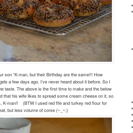
our son “K-man, but their Birthday are the same!!! How
gels a few days ago. I’ve never heard about it before. So I
the taste. The above is the first time to make and the below
rd that his wife likes to spread some cream cheese on it, so
s, K-man!! (BTW I used red fife and turkey red flour for
eat, but less volume of corse (~_~;)