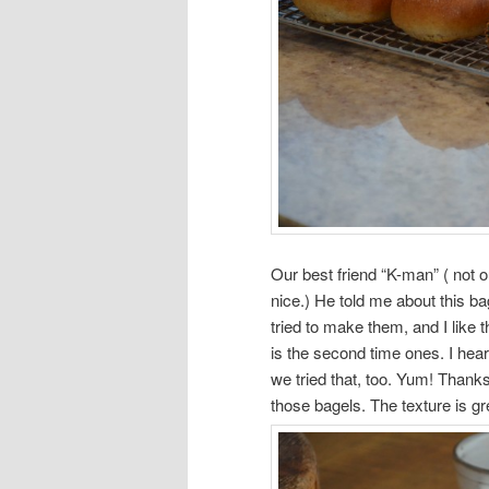
Our best friend “K-man” ( not 
nice.) He told me about this ba
tried to make them, and I like 
is the second time ones. I hea
we tried that, too. Yum! Thank
those bagels. The texture is gr