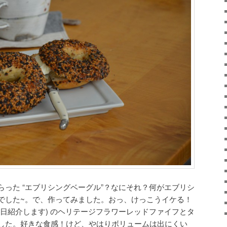
った “エブリシングベーグル”？なにそれ？何がエブリシ
でした~。で、作ってみました。おっ、けっこうイケる！
日紹介します) のヘリテージフラワーレッドファイフとタ
した。好きな食感！けど、やはりボリュームは出にくい