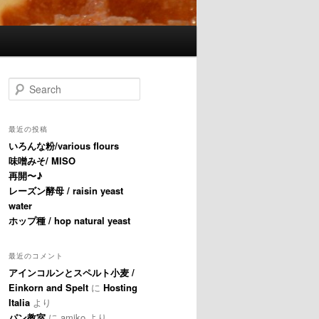
Search
最近の投稿
いろんな粉/various flours
味噌みそ/ MISO
再開〜♪
レーズン酵母 / raisin yeast
water
ホップ種 / hop natural yeast
最近のコメント
アインコルンとスペルト小麦 /
Einkorn and Spelt
に
Hosting
Italia
より
パン教室
に
amiko
より