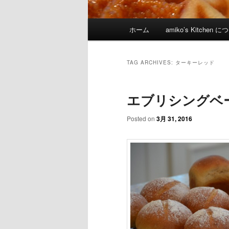
Main menu
ホーム
amiko’s Kitchen 
Skip to primary content
Skip to secondary content
TAG ARCHIVES:
ターキーレッド
エブリシングベーグル/
Posted on
3月 31, 2016