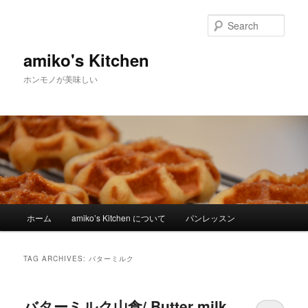
Sear
amiko's Kitchen
ホンモノが美味しい
Main menu
ホーム
amiko’s Kitchen について
パンレッスン
Skip to primary content
Skip to secondary content
TAG ARCHIVES:
バターミルク
バターミルク山食/ Butter milk