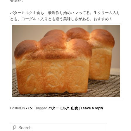
美味だ。
バターミルク山食も、最近作り始めハマってる。生クリーム入り
とも、ヨーグルト入りとも違う美味しさがある。おすすめ！
Posted in
パン
|
Tagged
バターミルク
,
山食
|
Leave a reply
Search