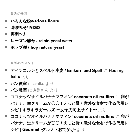
最近の投稿
いろんな粉/various flours
味噌みそ/ MISO
再開〜♪
レーズン酵母 / raisin yeast water
ホップ種 / hop natural yeast
最近のコメント
アインコルンとスペルト小麦 / Einkorn and Spelt
に
Hosting
Italia
より
パン教室
に
amiko
より
パン教室
に
A美さん
より
ココナッツオイルバナナマフィン/ coconuts oil muffins
に
卵が
バナナ。生クリームが〇〇！えっと賢く意外な食材で作る代用レ
シピ | キラキラガールズ 〜女子力向上サイト〜
より
ココナッツオイルバナナマフィン/ coconuts oil muffins
に
卵が
バナナ。生クリームが〇〇！えっと賢く意外な食材で作る代用レ
シピ | Gourmet -グルメ・おでかけ-
より