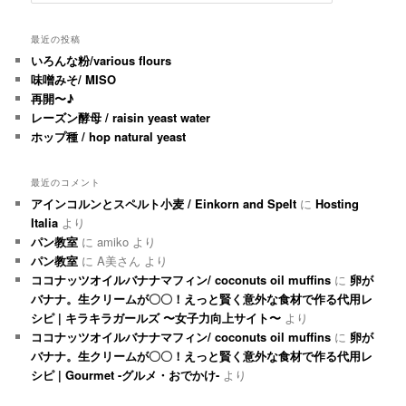
最近の投稿
いろんな粉/various flours
味噌みそ/ MISO
再開〜♪
レーズン酵母 / raisin yeast water
ホップ種 / hop natural yeast
最近のコメント
アインコルンとスペルト小麦 / Einkorn and Spelt
に
Hosting
Italia
より
パン教室
に
amiko
より
パン教室
に
A美さん
より
ココナッツオイルバナナマフィン/ coconuts oil muffins
に
卵が
バナナ。生クリームが〇〇！えっと賢く意外な食材で作る代用レ
シピ | キラキラガールズ 〜女子力向上サイト〜
より
ココナッツオイルバナナマフィン/ coconuts oil muffins
に
卵が
バナナ。生クリームが〇〇！えっと賢く意外な食材で作る代用レ
シピ | Gourmet -グルメ・おでかけ-
より