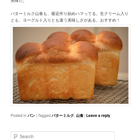
美味だ。
バターミルク山食も、最近作り始めハマってる。生クリーム入り
とも、ヨーグルト入りとも違う美味しさがある。おすすめ！
Posted in
パン
|
Tagged
バターミルク
,
山食
|
Leave a reply
Search