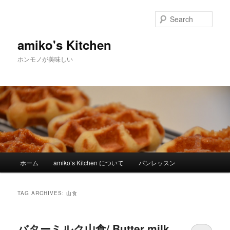
Sear
amiko's Kitchen
ホンモノが美味しい
Main menu
ホーム
amiko’s Kitchen について
パンレッスン
Skip to primary content
Skip to secondary content
TAG ARCHIVES:
山食
バターミルク山食/ Butter milk